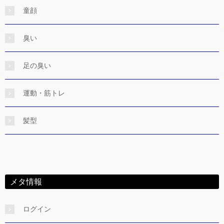
童顔
臭い
足の臭い
運動・筋トレ
髪型
メタ情報
ログイン