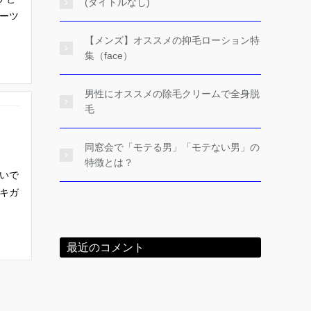
(タイトルなし)
ーツ
【メンズ】オススメの抑毛ローション特
集（face）
男性にオススメの除毛クリームで全身脱
毛
同窓会で「モテる男」「モテない男」の
特徴とは？
いで
キガ
最近のコメント