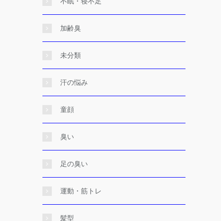
不眠・寝不足
加齢臭
未分類
汗の悩み
童顔
臭い
足の臭い
運動・筋トレ
髪型