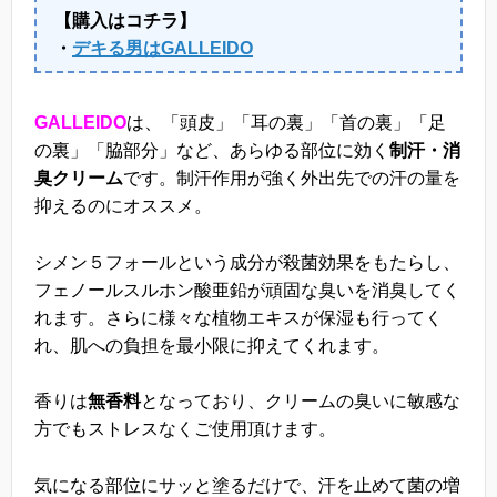
【購入はコチラ】
・
デキる男はGALLEIDO
GALLEIDO
は、「頭皮」「耳の裏」「首の裏」「足
の裏」「脇部分」など、あらゆる部位に効く
制汗・消
臭クリーム
です。制汗作用が強く外出先での汗の量を
抑えるのにオススメ。
シメン５フォールという成分が殺菌効果をもたらし、
フェノールスルホン酸亜鉛が頑固な臭いを消臭してく
れます。さらに様々な植物エキスが保湿も行ってく
れ、肌への負担を最小限に抑えてくれます。
香りは
無香料
となっており、クリームの臭いに敏感な
方でもストレスなくご使用頂けます。
気になる部位にサッと塗るだけで、汗を止めて菌の増