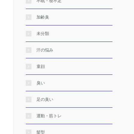
不眠・寝不足
加齢臭
未分類
汗の悩み
童顔
臭い
足の臭い
運動・筋トレ
髪型